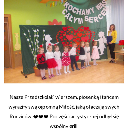
Nasze Przedszkolaki wierszem, piosenką i tańcem
wyraziły swą ogromną Miłość, jaką otaczają swych
Rodziców.
❤️
❤️
❤️
Po części artystycznej odbył się
wspólny grill.