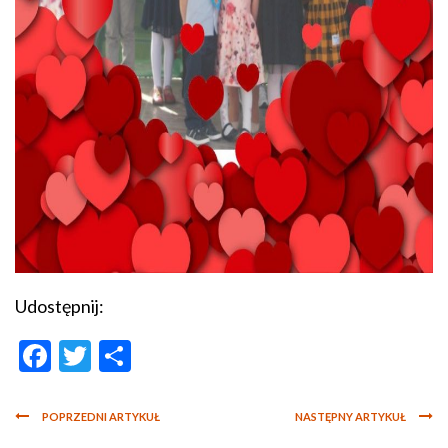
Udostępnij:
Facebook
Twitter
Podziel
się
POPRZEDNI ARTYKUŁ
NASTĘPNY ARTYKUŁ