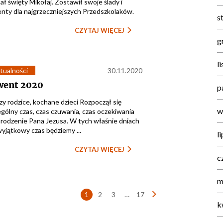
ał święty Mikołaj. Zostawił swoje ślady i
enty dla najgrzeczniejszych Przedszkolaków.
s
CZYTAJ WIĘCEJ
g
l
tualności
30.11.2020
went 2020
p
y rodzice, kochane dzieci Rozpoczął się
w
gólny czas, czas czuwania, czas oczekiwania
arodzenie Pana Jezusa. W tych właśnie dniach
yjątkowy czas będziemy ...
l
CZYTAJ WIĘCEJ
c
m
Nawigacja
1
2
3
…
17
k
po