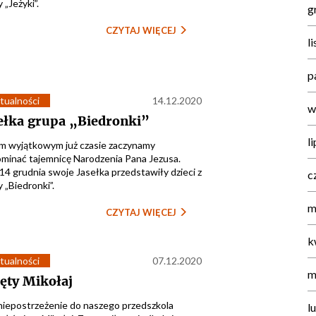
 „Jeżyki”.
g
CZYTAJ WIĘCEJ
l
p
tualności
14.12.2020
w
ełka grupa „Biedronki”
l
m wyjątkowym już czasie zaczynamy
minać tajemnicę Narodzenia Pana Jezusa.
14 grudnia swoje Jasełka przedstawiły dzieci z
c
 „Biedronki”.
m
CZYTAJ WIĘCEJ
k
tualności
07.12.2020
m
ęty Mikołaj
niepostrzeżenie do naszego przedszkola
l