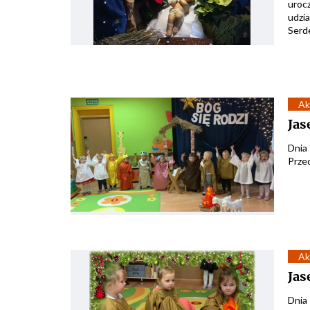
urocz
udzi
Serde
Ak
Jas
Dnia
Przed
Ak
Jas
Dnia 