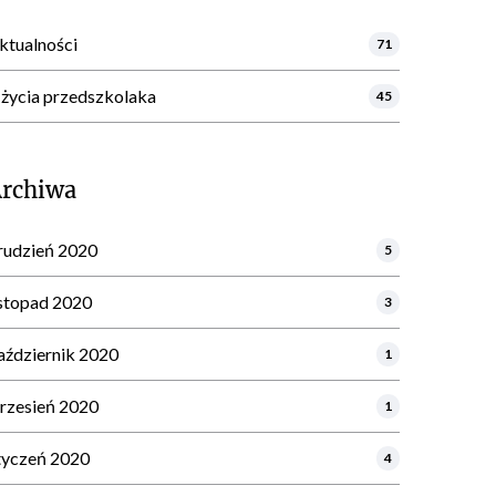
ktualności
71
 życia przedszkolaka
45
Archiwa
rudzień 2020
5
istopad 2020
3
aździernik 2020
1
rzesień 2020
1
tyczeń 2020
4