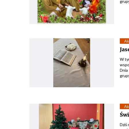
grupy
Ak
Jas
W ty
wspo
Dnia 
grupy
Ak
Świ
Dziś 