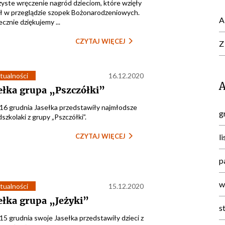
yste wręczenie nagród dzieciom, które wzięły
ał w przeglądzie szopek Bożonarodzeniowych.
A
cznie dziękujemy ...
CZYTAJ WIĘCEJ
Z
tualności
16.12.2020
ełka grupa „Pszczółki”
 16 grudnia Jasełka przedstawiły najmłodsze
g
szkolaki z grupy „Pszczółki”.
CZYTAJ WIĘCEJ
l
p
w
tualności
15.12.2020
ełka grupa „Jeżyki”
s
15 grudnia swoje Jasełka przedstawiły dzieci z