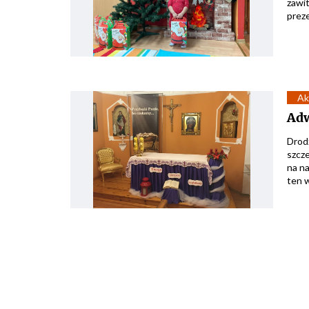
zawit
prez
Ak
Ad
Drodz
szcze
na n
ten w