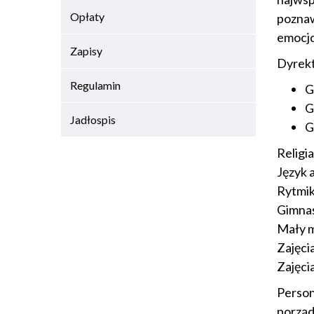
Opłaty
poznaw
emocjo
Zapisy
Dyrekt
Regulamin
G
G
Jadłospis
G
Religia
Język a
Rytmik
Gimnas
Mały m
Zajęci
Zajęci
Person
porząd