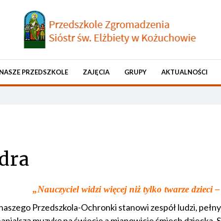
NASZE PRZEDSZKOLE
ZAJĘCIA
GRUPY
AKTUALNOŚCI
dra
„Nauczyciel widzi więcej niż tylko twarze dzieci –
naszego Przedszkola-Ochronki stanowi zespół ludzi, pełnyc
anialszą muzykę na świecie a mianowicie śmiech dziecka. Sw