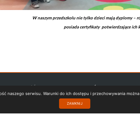
W naszym przedszkolu n
ie tylko dzieci mają dyplomy – 
posiada certyfikaty potwierdzające ich
STRONA GŁÓWNA
POLITYKA PRYWATNOŚCI
KONTAKT
akość naszego serwisu. Warunki do ich dostępu i przechowywania można
ZAMKNIJ
Copyright 2017 SISMS.pl - SISMS Sp. z o.o.. Wszelkie prawa zastrzeżone.