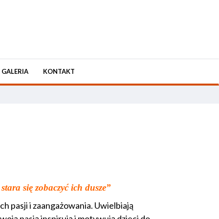
GALERIA
KONTAKT
 stara się zobaczyć ich dusze”
h pasji i zaangażowania. Uwielbiają
oją pasją inspirują i motywują dzieci do