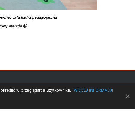
również cała kadra pedagogiczna
 kompetencje 🙂
 określić w przeglądarce użytkownika.
WIĘCEJ INFORMACJI
TRANSLATE