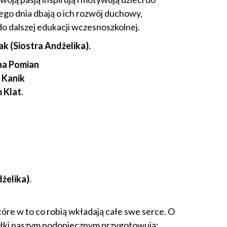
go dnia dbają o ich rozwój duchowy,
o dalszej edukacji wczesnoszkolnej.
k (Siostra Andżelika).
na Pomian
 Kanik
m Klat
.
żelika)
.
óre w to co robią wkładają całe swe serce. O
siłki naszym podopiecznym przygotowują: