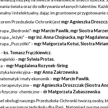
ania świata oraz do odkrywania własnych talentów. Każde
nalny i intelektualny, dając im gruntowne przygotowanie d
orem Przedszkola-Ochronki jest
mgr Agnieszka Droszcza
rupa „Biedronki”-
mgr Marcin Pawlik, mgr Siostra Marze
rupa „Jeżyki” –
mgr inż. Anna Chojnacka, mgr Magdalena
rupa „Pszczółki” –
mgr Małgorzata Kotuś
, Siostra Miria
 –
ks. Tomasz Frączkiewicz
.
ngielski –
mgr Sylwia Protas
.
a –
mgr Magdalena Rozynek-Siring
tyka korekcyjna –
mgr Anna Zakrzewska
.
atematyk i mały ekonomik –
mgr Marcin Pawlik
.
a terapeutyczne –
mgr Agnieszka Droszczak (Siostra And
a fizyczno- chemiczne –
dr Małgorzata Zubaszewska
.
el obsługi naszego Przedszkola-Ochronki tworzą osoby, kt
ek w naszym przedszkolu dba Pani . Natomiast pyszne po