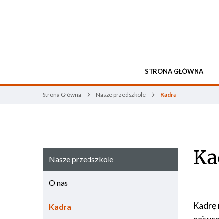
STRONA GŁÓWNA
Strona Główna
Nasze przedszkole
Kadra
Ka
Nasze przedszkole
O nas
Kadrę 
Kadra
najwsp