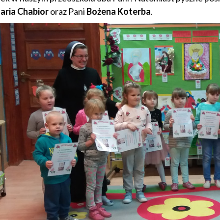
ria Chabior
oraz Pani
Bożena Koterba
.