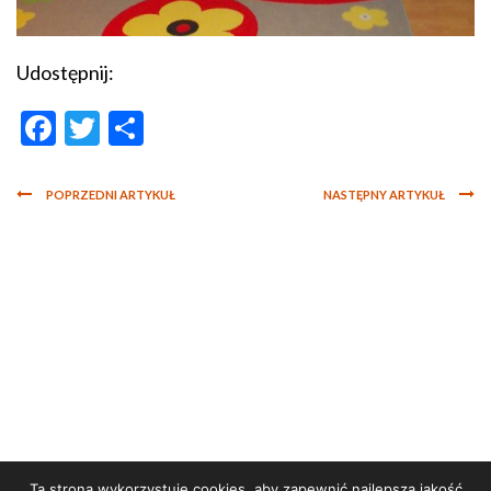
Udostępnij:
Facebook
Twitter
Podziel
się
POPRZEDNI ARTYKUŁ
NASTĘPNY ARTYKUŁ
Ta strona wykorzystuje cookies, aby zapewnić najlepszą jakość
STRONA GŁÓWNA