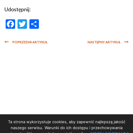
Udostępnij:
Facebook
Twitter
Podziel
się
POPRZEDNI ARTYKUŁ
NASTĘPNY ARTYKUŁ
Ta strona wykorzystuje cookies, aby zapewnić najlepszą jakość
STRONA GŁÓWNA
naszego serwisu. Warunki do ich dostępu i przechowywania