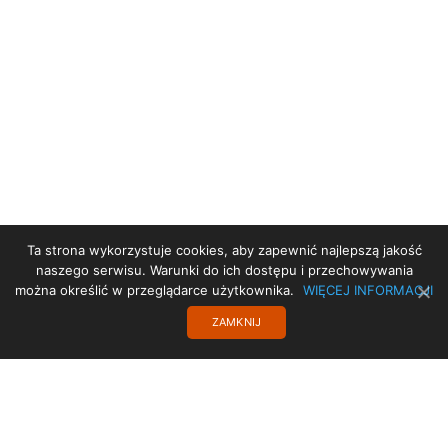
Ta strona wykorzystuje cookies, aby zapewnić najlepszą jakość
STRONA GŁÓWNA
naszego serwisu. Warunki do ich dostępu i przechowywania
można określić w przeglądarce użytkownika.
WIĘCEJ INFORMACJI
POLITYKA PRYWATNOŚCI
ZAMKNIJ
KONTAKT
TRANSLATE
Copyright 2017 SISMS.pl - SISMS Sp. z o.o.. Wszelkie prawa zastrzeżone.