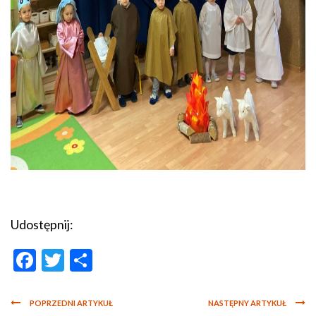
Udostępnij:
Facebook
Twitter
Podziel
się
POPRZEDNI ARTYKUŁ
NASTĘPNY ARTYKUŁ