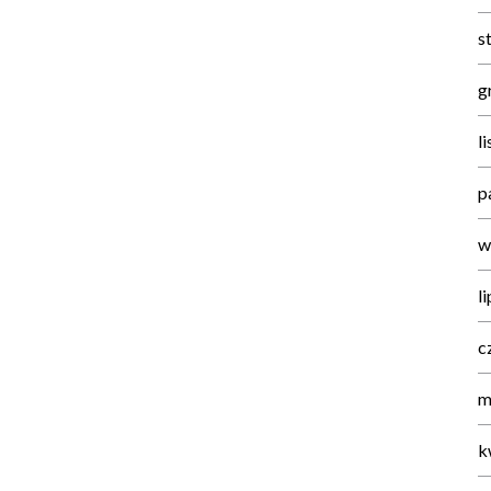
s
g
l
p
w
l
c
m
k