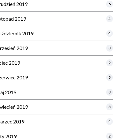
rudzień 2019
6
istopad 2019
4
aździernik 2019
4
rzesień 2019
3
ipiec 2019
2
zerwiec 2019
5
aj 2019
3
wiecień 2019
3
arzec 2019
4
uty 2019
2