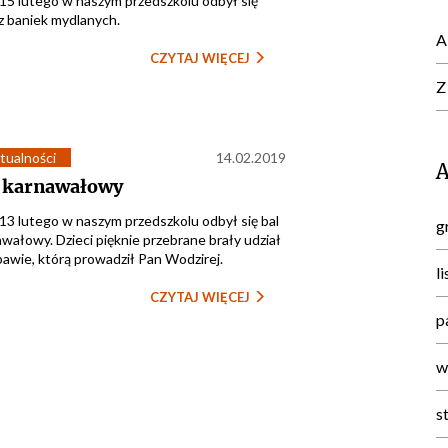
15 lutego w naszym przedszkolu odbył się
z baniek mydlanych.
A
CZYTAJ WIĘCEJ
Z
tualności
14.02.2019
 karnawałowy
13 lutego w naszym przedszkolu odbył się bal
g
wałowy. Dzieci pięknie przebrane brały udział
awie, którą prowadził Pan Wodzirej.
l
CZYTAJ WIĘCEJ
p
w
s