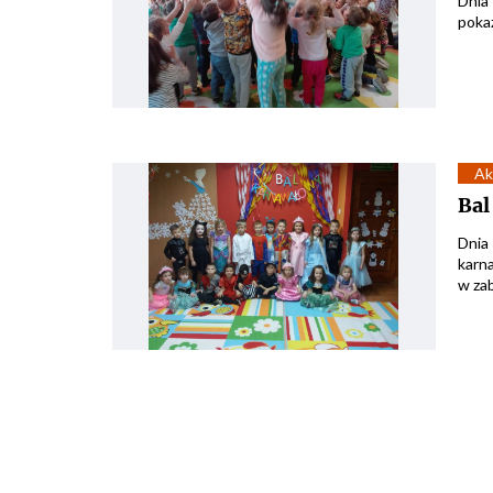
Dnia 
poka
Ak
Bal
Dnia 
karna
w zab