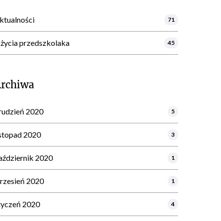
ktualności
71
 życia przedszkolaka
45
Archiwa
rudzień 2020
5
istopad 2020
3
aździernik 2020
1
rzesień 2020
1
tyczeń 2020
4