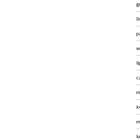
g
l
p
w
l
c
m
k
m
l