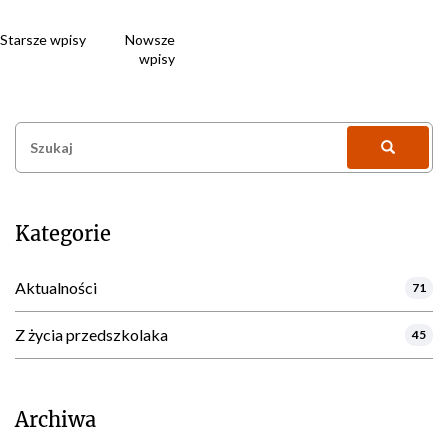
Nawigacja
Starsze wpisy
Nowsze
wpisy
po
wpisach
Szukaj:
Kategorie
Aktualności
71
Z życia przedszkolaka
45
Archiwa