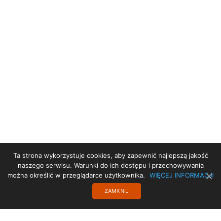
Ta strona wykorzystuje cookies, aby zapewnić najlepszą jakość
STRONA GŁÓWNA
naszego serwisu. Warunki do ich dostępu i przechowywania
można określić w przeglądarce użytkownika.
WIĘCEJ INFORMACJI
POLITYKA PRYWATNOŚCI
ZAMKNIJ
KONTAKT
TRANSLATE