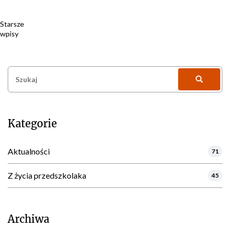
Nawigacja
Starsze
wpisy
po
wpisach
Szukaj:
Kategorie
Aktualności
71
Z życia przedszkolaka
45
Archiwa