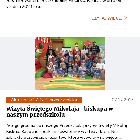
zorganizowanej przez Akademię Piłkarską Falubaz w dniu 08
grudnia 2018 roku.
CZYTAJ WIĘCEJ
Aktualności
,
Z życia przedszkolaka
07.12.2018
Wizyta Świętego Mikołaja- biskupa w
naszym przedszkolu
6-tego grudnia do naszego Przedszkola przybył Święty Mikołaj
Biskup. Radosne spotkanie uświetniły występy dzieci. Nie
zabrakło oczywiście prezentów, które wywołały najwięcej ...